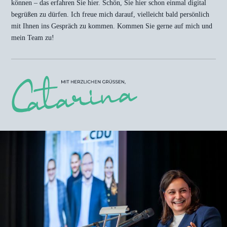
können – das erfahren Sie hier. Schön, Sie hier schon einmal digital
begrüßen zu dürfen. Ich freue mich darauf, vielleicht bald persönlich
mit Ihnen ins Gespräch zu kommen. Kommen Sie gerne auf mich und
mein Team zu!
HINWEIS ZU UNSEREN COOKIES
Wir verwenden auf unserer Webseite Cookies und ähnliche Technologien, die für das
Funktionieren der Webseite erforderlich sind. Mit Ihrer Einwilligung verwenden wir zudem
Cookies zur Nutzungsanalyse unserer Webseite. Dadurch sind wir in der Lage Fehler oder
Unklarheiten in der Bedienung unserer Webseite zu erkennen und schnellstmöglich abzustellen.
Darüber hinaus verwenden wir Cookies für das Marketing, um den Erfolg unserer Marketing-
Maßnahmen messen zu können und um unsere Inhalte möglichst exakt für Ihre Bedürfnisse
personalisieren zu können. Dabei kann es vorkommen, dass Daten außerhalb des Europäischen
Wirtschaftraumes (EWR) übertragen und dort verarbeitet werden. In den Einstellungen finden
Sie Detailinformationen zu den einzelnen Cookies und können die Nutzung von Cookies
verweigern. Weitere Informationen finden Sie hierzu in unseren
Datenschutzhinweisen
.