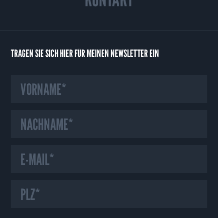
TRAGEN SIE SICH HIER FÜR MEINEN NEWSLETTER EIN
HINWEIS ZU UNSEREN COOKIES
Wir verwenden auf unserer Webseite Cookies und ähnliche Technologien,
die für das Funktionieren der Webseite erforderlich sind. Mit Ihrer
Einwilligung verwenden wir zudem Cookies zur Nutzungsanalyse unserer
Webseite. Dadurch sind wir in der Lage Fehler oder Unklarheiten in der
Bedienung unserer Webseite zu erkennen und schnellstmöglich
abzustellen. Darüber hinaus verwenden wir Cookies für das Marketing, um
den Erfolg unserer Marketing-Maßnahmen messen zu können und um