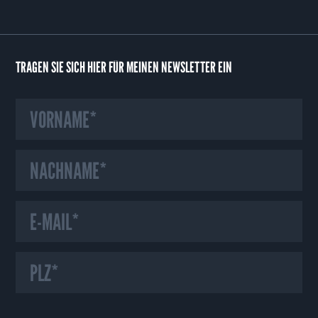
TRAGEN SIE SICH HIER FÜR MEINEN NEWSLETTER EIN
HINWEIS ZU UNSEREN COOKIES
Wir verwenden auf unserer Webseite Cookies und ähnliche Technologien,
die für das Funktionieren der Webseite erforderlich sind. Mit Ihrer
Einwilligung verwenden wir zudem Cookies zur Nutzungsanalyse unserer
Webseite. Dadurch sind wir in der Lage Fehler oder Unklarheiten in der
Bedienung unserer Webseite zu erkennen und schnellstmöglich
abzustellen. Darüber hinaus verwenden wir Cookies für das Marketing, um
den Erfolg unserer Marketing-Maßnahmen messen zu können und um