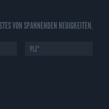
E SO ALS ERSTES VON SPANNENDEN NEUIGKEITEN.
Funktionieren der Webseite erforderlich sind. Mit Ihrer
adurch sind wir in der Lage Fehler oder Unklarheiten in der
er hinaus verwenden wir Cookies für das Marketing, um den