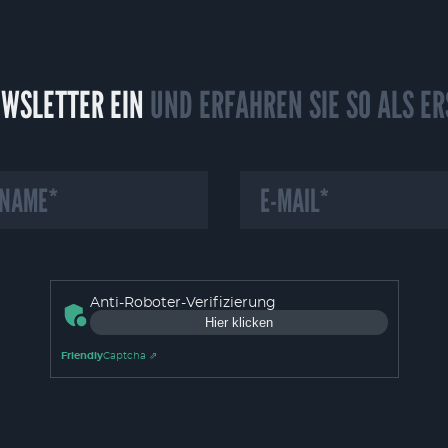
EWSLETTER EIN
UND ERFAHREN SI
Anti-Roboter-Verifizierung
Hier klicken
IS ZU UNSEREN COOKIES
Friendly
Captcha ⇗
enden auf unserer Webseite Cookies und ähnliche Technologien, die für das 
gung verwenden wir zudem Cookies zur Nutzungsanalyse unserer Webseite. D
g unserer Webseite zu erkennen und schnellstmöglich abzustellen. Darüb