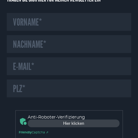
HINWEIS ZU UNSEREN COOKIES
Wir verwenden auf unserer Webseite Cookies und ähnliche Technologien,
Anti-Roboter-Verifizierung
die für das Funktionieren der Webseite erforderlich sind. Mit Ihrer
Hier klicken
Einwilligung verwenden wir zudem Cookies zur Nutzungsanalyse unserer
Webseite. Dadurch sind wir in der Lage Fehler oder Unklarheiten in der
Friendly
Captcha ⇗
Bedienung unserer Webseite zu erkennen und schnellstmöglich