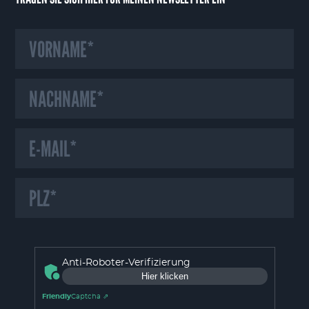
HINWEIS ZU UNSEREN COOKIES
Wir verwenden auf unserer Webseite Cookies und ähnliche Technologien,
Anti-Roboter-Verifizierung
die für das Funktionieren der Webseite erforderlich sind. Mit Ihrer
Hier klicken
Einwilligung verwenden wir zudem Cookies zur Nutzungsanalyse unserer
Webseite. Dadurch sind wir in der Lage Fehler oder Unklarheiten in der
Friendly
Captcha ⇗
Bedienung unserer Webseite zu erkennen und schnellstmöglich