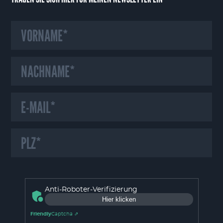
HINWEIS ZU UNSEREN COOKIES
Wir verwenden auf unserer Webseite Cookies und ähnliche Technologien,
Anti-Roboter-Verifizierung
die für das Funktionieren der Webseite erforderlich sind. Mit Ihrer
Hier klicken
Einwilligung verwenden wir zudem Cookies zur Nutzungsanalyse unserer
Webseite. Dadurch sind wir in der Lage Fehler oder Unklarheiten in der
Friendly
Captcha ⇗
Bedienung unserer Webseite zu erkennen und schnellstmöglich